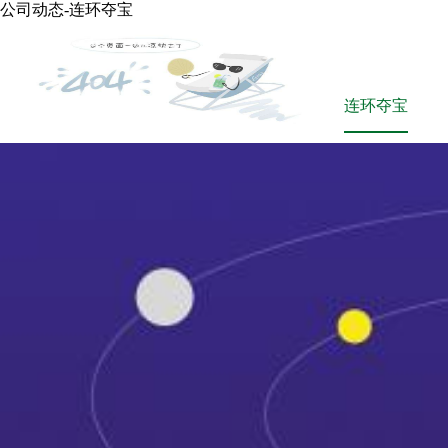
公司动态-连环夺宝
连环夺宝