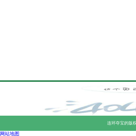
电话 (传真)：075
连环夺宝的版权所有
网站地图